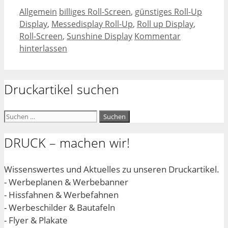
Kategorien
Schlagwörter
Allgemein
billiges Roll-Screen
,
günstiges Roll-Up
Display
,
Messedisplay Roll-Up
,
Roll up Display
,
Roll-Screen
,
Sunshine Display
Kommentar
hinterlassen
Druckartikel suchen
Suchen
nach:
DRUCK – machen wir!
Wissenswertes und Aktuelles zu unseren Druckartikel.
- Werbeplanen & Werbebanner
- Hissfahnen & Werbefahnen
- Werbeschilder & Bautafeln
- Flyer & Plakate