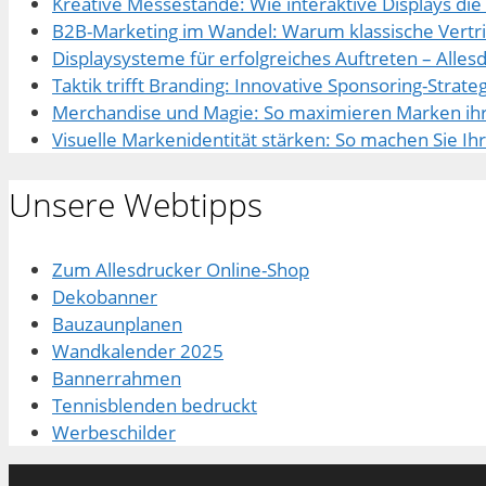
Kreative Messestände: Wie interaktive Displays di
B2B-Marketing im Wandel: Warum klassische Vertri
Displaysysteme für erfolgreiches Auftreten – Alles
Taktik trifft Branding: Innovative Sponsoring-Strat
Merchandise und Magie: So maximieren Marken ih
Visuelle Markenidentität stärken: So machen Sie I
Unsere Webtipps
Zum Allesdrucker Online-Shop
Dekobanner
Bauzaunplanen
Wandkalender 2025
Bannerrahmen
Tennisblenden bedruckt
Werbeschilder