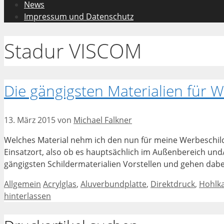
News
Impressum und Datenschutz
Stadur VISCOM
Die gängigsten Materialien für 
13. März 2015
von
Michael Falkner
Welches Material nehm ich den nun für meine Werbeschilde
Einsatzort, also ob es hauptsächlich im Außenbereich un
gängigsten Schildermaterialien Vorstellen und gehen dab
Kategorien
Schlagwörter
Allgemein
Acrylglas
,
Aluverbundplatte
,
Direktdruck
,
Hohlk
hinterlassen