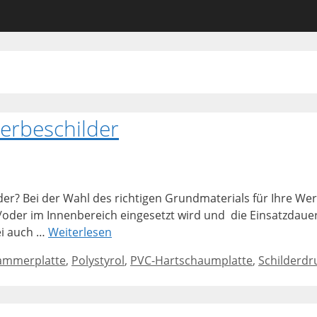
Werbeschilder
r? Bei der Wahl des richtigen Grundmaterials für Ihre Werb
d/oder im Innenbereich eingesetzt wird und die Einsatzdau
ei auch …
Weiterlesen
ammerplatte
,
Polystyrol
,
PVC-Hartschaumplatte
,
Schilderdr