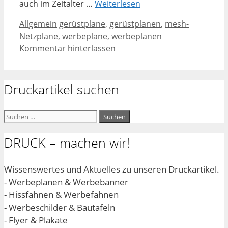
auch im Zeitalter …
Weiterlesen
Kategorien
Schlagwörter
Allgemein
gerüstplane
,
gerüstplanen
,
mesh-
Netzplane
,
werbeplane
,
werbeplanen
Kommentar hinterlassen
Druckartikel suchen
Suchen
nach:
DRUCK – machen wir!
Wissenswertes und Aktuelles zu unseren Druckartikel.
- Werbeplanen & Werbebanner
- Hissfahnen & Werbefahnen
- Werbeschilder & Bautafeln
- Flyer & Plakate