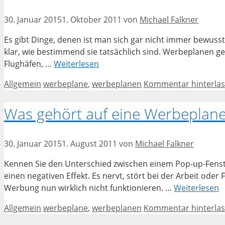
30. Januar 2015
1. Oktober 2011
von
Michael Falkner
Es gibt Dinge, denen ist man sich gar nicht immer bewusst
klar, wie bestimmend sie tatsächlich sind. Werbeplanen ge
Flughäfen, …
Weiterlesen
Kategorien
Schlagwörter
Allgemein
werbeplane
,
werbeplanen
Kommentar hinterla
Was gehört auf eine Werbeplan
30. Januar 2015
1. August 2011
von
Michael Falkner
Kennen Sie den Unterschied zwischen einem Pop-up-Fenster 
einen negativen Effekt. Es nervt, stört bei der Arbeit ode
Werbung nun wirklich nicht funktionieren. …
Weiterlesen
Kategorien
Schlagwörter
Allgemein
werbeplane
,
werbeplanen
Kommentar hinterla