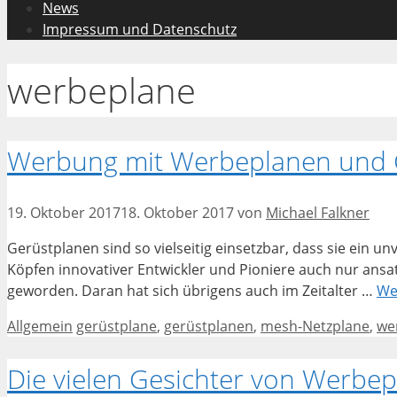
News
Impressum und Datenschutz
werbeplane
Werbung mit Werbeplanen und 
19. Oktober 2017
18. Oktober 2017
von
Michael Falkner
Gerüstplanen sind so vielseitig einsetzbar, dass sie ein un
Köpfen innovativer Entwickler und Pioniere auch nur ansa
geworden. Daran hat sich übrigens auch im Zeitalter …
We
Kategorien
Schlagwörter
Allgemein
gerüstplane
,
gerüstplanen
,
mesh-Netzplane
,
we
Die vielen Gesichter von Werbe