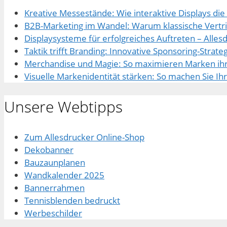
Kreative Messestände: Wie interaktive Displays di
B2B-Marketing im Wandel: Warum klassische Vertri
Displaysysteme für erfolgreiches Auftreten – Alles
Taktik trifft Branding: Innovative Sponsoring-Strat
Merchandise und Magie: So maximieren Marken ih
Visuelle Markenidentität stärken: So machen Sie I
Unsere Webtipps
Zum Allesdrucker Online-Shop
Dekobanner
Bauzaunplanen
Wandkalender 2025
Bannerrahmen
Tennisblenden bedruckt
Werbeschilder