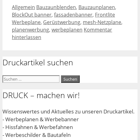
Kategorien
Schlagwörter
Allgemein
Bauzaunblenden
,
Bauzaunplanen
,
BlockOut banner
,
fassadenbanner
,
Frontlite
Werbeplane
,
Gerüstwerbung
,
mesh-Netzplane
,
planenwerbung
,
werbeplanen
Kommentar
hinterlassen
Druckartikel suchen
Suchen
nach:
DRUCK – machen wir!
Wissenswertes und Aktuelles zu unseren Druckartikel.
- Werbeplanen & Werbebanner
- Hissfahnen & Werbefahnen
- Werbeschilder & Bautafeln