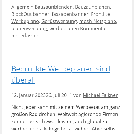
Kategorien
Schlagwörter
Allgemein
Bauzaunblenden
,
Bauzaunplanen
,
BlockOut banner
,
fassadenbanner
,
Frontlite
Werbeplane
,
Gerüstwerbung
,
mesh-Netzplane
,
planenwerbung
,
werbeplanen
Kommentar
hinterlassen
Bedruckte Werbeplanen sind
überall
12. Januar 2023
26. Juli 2011
von
Michael Falkner
Nicht jeder kann mit seinem Werbeetat am ganz
großen Rad drehen. Weltweit agierende Firmen
können es sich zwar leisten, auch global zu
werben und alle Register zu ziehen. Aber selbst